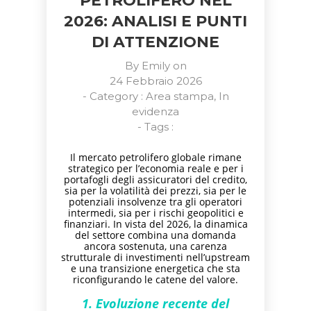
PETROLIFERO NEL
2026: ANALISI E PUNTI
DI ATTENZIONE
By
Emily
on
24 Febbraio 2026
- Category :
Area stampa
,
In
evidenza
- Tags :
Il mercato petrolifero globale rimane
strategico per l’economia reale e per i
portafogli degli assicuratori del credito,
sia per la volatilità dei prezzi, sia per le
potenziali insolvenze tra gli operatori
intermedi, sia per i rischi geopolitici e
finanziari. In vista del 2026, la dinamica
del settore combina una domanda
ancora sostenuta, una carenza
strutturale di investimenti nell’upstream
e una transizione energetica che sta
riconfigurando le catene del valore.
1. Evoluzione recente del