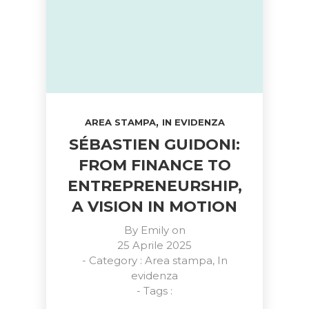
,
AREA STAMPA
IN EVIDENZA
SÉBASTIEN GUIDONI:
FROM FINANCE TO
ENTREPRENEURSHIP,
A VISION IN MOTION
By
Emily
on
25 Aprile 2025
- Category :
Area stampa
,
In
evidenza
- Tags :