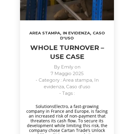
,
,
AREA STAMPA
IN EVIDENZA
CASO
D'USO
WHOLE TURNOVER –
USE CASE
By
Emily
on
7 Maggio 2025
- Category :
Area stampa
,
In
evidenza
,
Caso d'uso
- Tags :
SolutionsElectro, a fast-growing
company in France and Europe, is facing
an increased risk of non-payment that
threatens its cash flow. To secure its
development while limiting this risk, the
company chose Cartan Trade’s Unlock