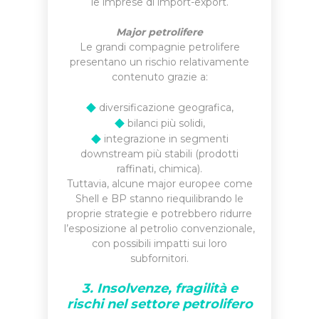
le imprese di import-export.
Major petrolifere
Le grandi compagnie petrolifere
presentano un rischio relativamente
contenuto grazie a:
◆
diversificazione geografica,
◆
bilanci più solidi,
◆
integrazione in segmenti
downstream più stabili (prodotti
raffinati, chimica).
Tuttavia, alcune major europee come
Shell
e
BP
stanno riequilibrando le
proprie strategie e potrebbero ridurre
l’esposizione al petrolio convenzionale,
con possibili impatti sui loro
subfornitori.
3. Insolvenze, fragilità e
rischi nel settore petrolifero