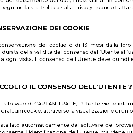
le del trattamento dei dati, l’host Gandi, in confo
pegni nella sua Politica sulla privacy quando tratt
ONSERVAZIONE DEI COOKIE
onservazione dei cookie è di 13 mesi dalla loro
durata della validità del consenso dell’Utente all’uso
a ogni visita. Il consenso dell’Utente deve quindi e
ACCOLTO IL CONSENSO DELL'UTENTE ?
al sito web di CARTAN TRADE, l’Utente viene inform
 di alcuni cookie, attraverso la visualizzazione di un
stallato automaticamente dal software del browse
onsente l’identificazione dell’Utente ma viene uti